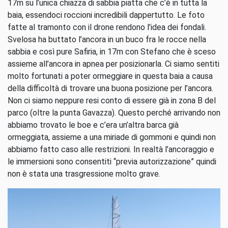
17m su l’unica chiazza di sabbia piatta che c’è in tutta la
baia, essendoci roccioni incredibili dappertutto. Le foto
fatte al tramonto con il drone rendono l’idea dei fondali.
Svelosa ha buttato l’ancora in un buco fra le rocce nella
sabbia e così pure Safiria, in 17m con Stefano che è sceso
assieme all’ancora in apnea per posizionarla. Ci siamo sentiti
molto fortunati a poter ormeggiare in questa baia a causa
della difficoltà di trovare una buona posizione per l’ancora.
Non ci siamo neppure resi conto di essere già in zona B del
parco (oltre la punta Gavazza). Questo perché arrivando non
abbiamo trovato le boe e c’era un’altra barca già
ormeggiata, assieme a una miriade di gommoni e quindi non
abbiamo fatto caso alle restrizioni. In realtà l’ancoraggio e
le immersioni sono consentiti “previa autorizzazione” quindi
non è stata una trasgressione molto grave.